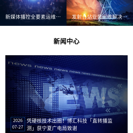
新媒体播控全要素运维解决方案
发射台站业务运维解决方案
新闻中心
2026
凭硬核技术出圈！博汇科技「直转播监
07-27
测」获宁夏广电局致谢