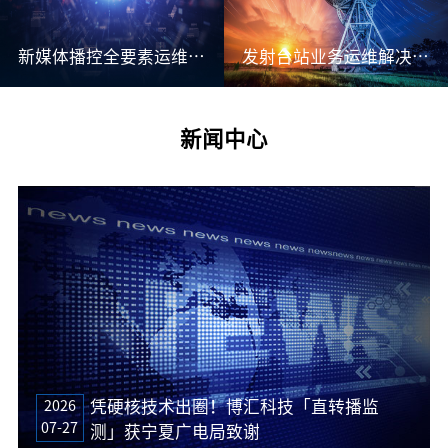
新媒体播控全要素运维解决方案
发射台站业务运维解决方案
新闻中心
2026
凭硬核技术出圈！博汇科技「直转播监
07-27
测」获宁夏广电局致谢