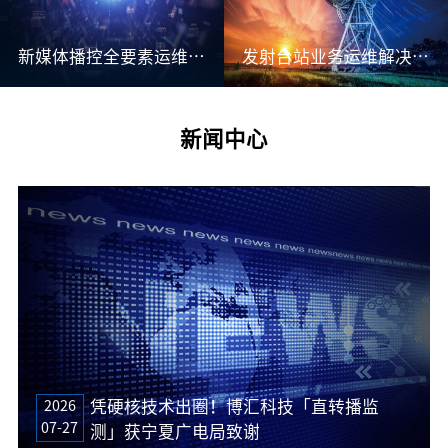
新媒体播控全要素运维解决方案
发射台站业务运维解决方案
新闻中心
2026
凭硬核技术出圈！博汇科技「直转播监
07-27
测」获宁夏广电局致谢