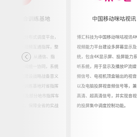
某省人防综合训练基地
中国移动咪咕视讯
汇科技网络化分布式调度平台，
博汇科技为中国移动咪咕视讯4
市两级网络音视频互通指挥，整
视频能力平台建设多屏幕显示及
30多个指挥部门，从通信、指
统，包含4K显示屏、投屏能力
练、评估、新闻统一协同，系统
听系统，用于显示及播放IP流
定良好，系统建设战略战备意义
频信号、电视机顶盒输出的视音
后续参与解决训练基地对省指挥
以及电脑投屏视音频信号等，兼
1个地市指挥所及部分地市指挥车
高清、超高清信号，并实现音视
互通系统扩容，保障全省的实战
的投屏集中调度控制功能。