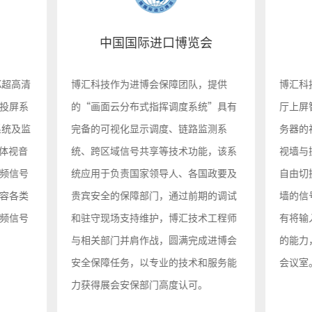
中国国际进口博览会
K超高清
博汇科技作为进博会保障团队，提供
博汇科
投屏系
的“画面云分布式指挥调度系统”具有
厅上屏
系统及监
完备的可视化显示调度、链路监测系
务器的
媒体视音
统、跨区域信号共享等技术功能，该系
视墙与
频信号
统应用于负责国家领导人、各国政要及
自由切
容各类
贵宾安全的保障部门，通过前期的调试
墙的信
频信号
和驻守现场支持维护，博汇技术工程师
有将输
与相关部门并肩作战，圆满完成进博会
的能力
安全保障任务，以专业的技术和服务能
会议室
力获得展会安保部门高度认可。